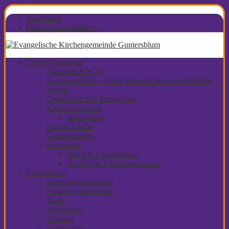
Impressum
Datenschutzerklärung
Unsere Gemeinde
Aktuelles KW 28
Auf einen Blick – Feste Termine der evangelischen
Kirche
Gemeindebrief: Turmgeläut
Kirchenvorstand
Ausschüsse
Unsere Kirche
Gemeindehaus
Geschichte
Juden in Guntersblum
Archiv der Kirchengemeinde
Gottesdienst
Sonntagsgottesdienst
Familiengottesdienst
Taufe
Abendmahl
Trauung
Beerdigung