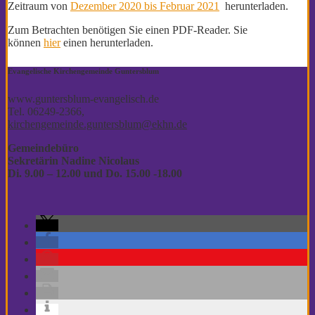
Zeitraum von
Dezember 2020 bis Februar 2021
herunterladen.
Zum Betrachten benötigen Sie einen PDF-Reader. Sie
können
hier
einen herunterladen.
Evangelische Kirchengemeinde Guntersblum
www.guntersblum-evangelisch.de
Tel. 06249-2366,
kirchengemeinde.guntersblum@ekhn.de
Gemeindebüro
Sekretärin Nadine Nicolaus
Di. 9.00 – 12.00
und Do. 15.00 -18.00