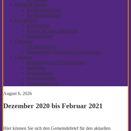
Kinder & Jugend
Kindergottesdienst
Konfirmandenzeit
Erwachsene
Kirchenchor
Pilgern auf dem Lutherweg
Seniorenarbeit
Ökumene
Ökumene heute
Ökumenische Geschichte Guntersblums
Diakonie
Reparatören-Treff Guntersblum
Weltladen
Besuchsdienst
Suchtprävention
Telefonseelsorge
August 6, 2026
Dezember 2020 bis Februar 2021
Hier können Sie sich den Gemeindebrief für den aktuellen