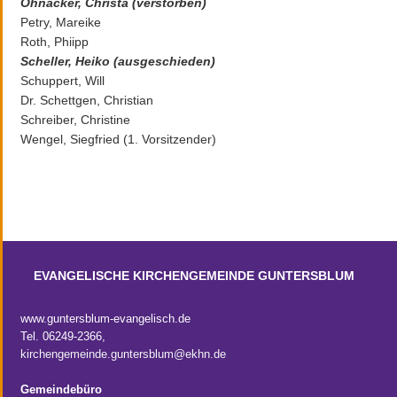
Ohnacker, Christa
(verstorben)
Petry, Mareike
Roth, Phiipp
Scheller, Heiko (ausgeschieden)
Schuppert, Will
Dr. Schettgen, Christian
Schreiber, Christine
Wengel, Siegfried (1. Vorsitzender)
EVANGELISCHE KIRCHENGEMEINDE GUNTERSBLUM
www.guntersblum-evangelisch.de
Tel. 06249-2366,
kirchengemeinde.guntersblum@ekhn.de
Gemeindebüro