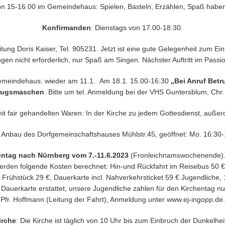
n 15-16.00 im Gemeindehaus: Spielen, Basteln, Erzählen, Spaß haben
Konfirmanden
: Dienstags von 17.00-18:30.
tung Doris Kaiser, Tel. 905231. Jetzt ist eine gute Gelegenheit zum Eins
ingen nicht erforderlich, nur Spaß am Singen. Nächster Auftritt im Pass
emeindehaus: wieder am 11.1. Am 18.1. 15.00-16:30
„Bei Anruf Betr
trugsmaschen
. Bitte um tel. Anmeldung bei der VHS Guntersblum, Chr.
it fair gehandelten Waren: In der Kirche zu jedem Gottesdienst, auße
 Anbau des Dorfgemeinschaftshauses Mühlstr.45, geöffnet: Mo. 16:30-
ntag nach Nürnberg vom 7.-11.6.2023
(Fronleichnamswochenende). E
rden folgende Kosten berechnet: Hin-und Rückfahrt im Reisebus 50 € 
Frühstück 29 €, Dauerkarte incl. Nahverkehrsticket 59 € Jugendliche,
uerkarte erstattet, unsere Jugendliche zahlen für den Kirchentag nur
Pfr. Hoffmann (Leitung der Fahrt), Anmeldung unter www.ej-ingopp.de.
irche
: Die Kirche ist täglich von 10 Uhr bis zum Einbruch der Dunkelhei