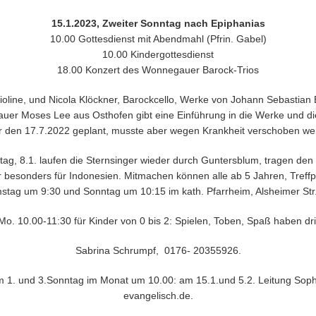
15.1.2023, Zweiter Sonntag nach Epiphanias
10.00 Gottesdienst mit Abendmahl (Pfrin. Gabel)
10.00 Kindergottesdienst
18.00 Konzert des Wonnegauer Barock-Trios
oline, und Nicola Klöckner, Barockcello, Werke von Johann Sebastian B
er Moses Lee aus Osthofen gibt eine Einführung in die Werke und di
 den 17.7.2022 geplant, musste aber wegen Krankheit verschoben werde
tag, 8.1. laufen die Sternsinger wieder durch Guntersblum, tragen de
r besonders für Indonesien. Mitmachen können alle ab 5 Jahren, Treff
stag um 9:30 und Sonntag um 10:15 im kath. Pfarrheim, Alsheimer Str.
Mo. 10.00-11:30 für Kinder von 0 bis 2: Spielen, Toben, Spaß haben d
Sabrina Schrumpf, 0176- 20355926.
 1. und 3.Sonntag im Monat um 10.00: am 15.1.und 5.2. Leitung Sop
evangelisch.de.