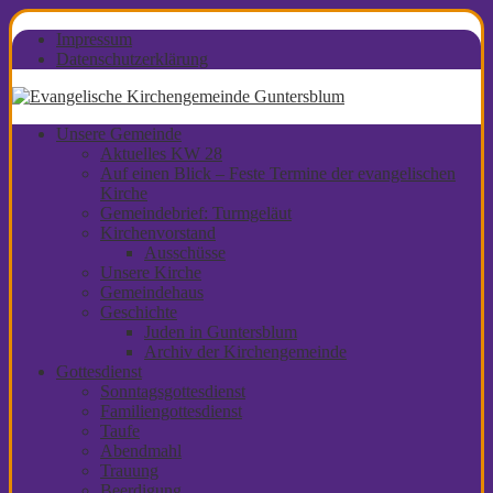
Impressum
Datenschutzerklärung
Unsere Gemeinde
Aktuelles KW 28
Auf einen Blick – Feste Termine der evangelischen
Kirche
Gemeindebrief: Turmgeläut
Kirchenvorstand
Ausschüsse
Unsere Kirche
Gemeindehaus
Geschichte
Juden in Guntersblum
Archiv der Kirchengemeinde
Gottesdienst
Sonntagsgottesdienst
Familiengottesdienst
Taufe
Abendmahl
Trauung
Beerdigung