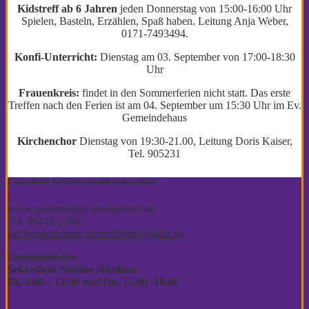
Kidstreff ab 6 Jahren
jeden Donnerstag von 15:00-16:00 Uhr
Spielen, Basteln, Erzählen, Spaß haben. Leitung Anja Weber,
0171-7493494.
Konfi-Unterricht:
Dienstag am 03. September von 17:00-18:30
Uhr
Frauenkreis:
findet in den Sommerferien nicht statt. Das erste
Treffen nach den Ferien ist am 04. September um 15:30 Uhr im Ev.
Gemeindehaus
Kirchenchor
Dienstag von 19:30-21.00, Leitung Doris Kaiser,
Tel. 905231
Evangelische Kirchengemeinde Guntersblum
www.guntersblum-evangelisch.de
Tel. 06249-2366,
kirchengemeinde.guntersblum@ekhn.de
Gemeindebüro
Sekretärin Nadine Nicolaus
Di. 9.00 – 12.00
und Do. 15.00 -18.00