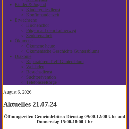
Kinder & Jugend
Kindergottesdienst
Konfirmandenzeit
Erwachsene
Kirchenchor
Pilgern auf dem Lutherweg
Seniorenarbeit
Ökumene
Ökumene heute
Ökumenische Geschichte Guntersblums
Diakonie
Reparatören-Treff Guntersblum
Weltladen
Besuchsdienst
Suchtprävention
Telefonseelsorge
August 6, 2026
Aktuelles 21.07.24
Öffnungszeiten Gemeindebüro: Dienstag 09:00-12:00 Uhr und
Donnerstag 15:00-18:00 Uhr