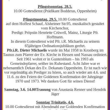
Pfingstsonntag, 28.5.
10.00 Gottesdienst (Prädikant Bodderas, Oppenheim)
Pfingstmontag, 29.5.
10.00 Gottesdienst
auf dem Hoffest Schauf, Alsheimer Str.95, musikalisch gestaltet
vom Kirchenchor,
Predigt: Pröpstin Henriette Crüwell, Mainz, Liturgie Pfr.
Hoffmann.
In diesem Gottesdienst wird Pfr. i.R. Michaelis zu seinem
65jährigen Ordinationsjubiläum geehrt.
Pfr.i.R. Dieter Michaelis
wurde im Mai 1958 in Kronberg im
Taunus zum Pfarrer der Ev. Kirche in Hessen und Nassau ordiniert.
Seit 1961 wohnt er in Guntersblum – bis 1993 als
Gemeindepfarrer, seither im Ruhestand. Acht Jahre war er
nebenamtlich Dekan des Ev. Dekanats Oppenheim. Er ist nach wie
vor regelmäßig als Prediger zu hören, so auch wieder am 4.6. und
11.6. zu den Feiern der Goldenen Konfirmation der Jahrgänge
1970 und 1973. Wir danken Gott für seinen Dienst!
Samstag, 3.6. 14.00Trauung
von Anastasia Renner und Hendrik
Jäger
Sonntag Trinitatis, 4.6.
10.00 Gottesdienst mit Abendmahl zur Goldenden Konfirmation