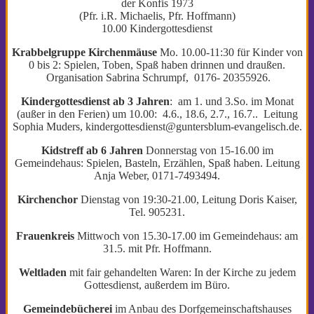
der Konfis 1973
(Pfr. i.R. Michaelis, Pfr. Hoffmann)
10.00 Kindergottesdienst
Krabbelgruppe Kirchenmäuse
Mo. 10.00-11:30 für Kinder von
0 bis 2: Spielen, Toben, Spaß haben drinnen und draußen.
Organisation Sabrina Schrumpf, 0176- 20355926.
Kindergottesdienst ab 3 Jahren
: am 1. und 3.So. im Monat
(außer in den Ferien) um 10.00: 4.6., 18.6, 2.7., 16.7.. Leitung
Sophia Muders, kindergottesdienst@guntersblum-evangelisch.de.
Kidstreff ab 6 Jahren
Donnerstag von 15-16.00 im
Gemeindehaus: Spielen, Basteln, Erzählen, Spaß haben. Leitung
Anja Weber, 0171-7493494.
Kirchenchor
Dienstag von 19:30-21.00, Leitung Doris Kaiser,
Tel. 905231.
Frauenkreis
Mittwoch von 15.30-17.00 im Gemeindehaus: am
31.5. mit Pfr. Hoffmann.
Weltladen
mit fair gehandelten Waren: In der Kirche zu jedem
Gottesdienst, außerdem im Büro.
Gemeindebücherei
im Anbau des Dorfgemeinschaftshauses