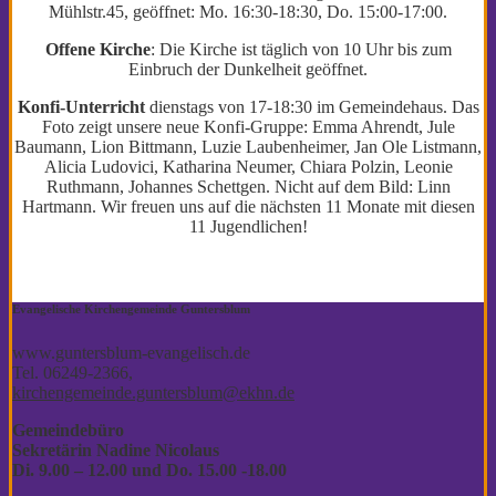
Mühlstr.45, geöffnet: Mo. 16:30-18:30, Do. 15:00-17:00.
Offene Kirche
: Die Kirche ist täglich von 10 Uhr bis zum
Einbruch der Dunkelheit geöffnet.
Konfi-Unterricht
dienstags von 17-18:30 im Gemeindehaus. Das
Foto zeigt unsere neue Konfi-Gruppe: Emma Ahrendt, Jule
Baumann, Lion Bittmann, Luzie Laubenheimer, Jan Ole Listmann,
Alicia Ludovici, Katharina Neumer, Chiara Polzin, Leonie
Ruthmann, Johannes Schettgen. Nicht auf dem Bild: Linn
Hartmann. Wir freuen uns auf die nächsten 11 Monate mit diesen
11 Jugendlichen!
Evangelische Kirchengemeinde Guntersblum
www.guntersblum-evangelisch.de
Tel. 06249-2366,
kirchengemeinde.guntersblum@ekhn.de
Gemeindebüro
Sekretärin Nadine Nicolaus
Di. 9.00 – 12.00
und Do. 15.00 -18.00