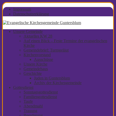
Impressum
Datenschutzerklärung
Unsere Gemeinde
Aktuelles KW 28
Auf einen Blick – Feste Termine der evangelischen
Kirche
Gemeindebrief: Turmgeläut
Kirchenvorstand
Ausschüsse
Unsere Kirche
Gemeindehaus
Geschichte
Juden in Guntersblum
Archiv der Kirchengemeinde
Gottesdienst
Sonntagsgottesdienst
Familiengottesdienst
Taufe
Abendmahl
Trauung
Beerdigung