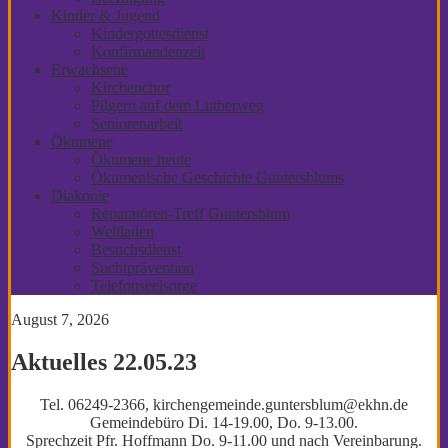
Kinder & Jugend
Kindergottesdienst
Konfirmandenzeit
Erwachsene
Kirchenchor
Pilgern auf dem Lutherweg
Seniorenarbeit
Ökumene
Ökumene heute
Ökumenische Geschichte Guntersblums
Diakonie
Reparatören-Treff Guntersblum
Weltladen
Besuchsdienst
Suchtprävention
Telefonseelsorge
August 7, 2026
Aktuelles 22.05.23
Tel. 06249-2366, kirchengemeinde.guntersblum@ekhn.de
Gemeindebüro Di. 14-19.00, Do. 9-13.00.
Sprechzeit Pfr. Hoffmann Do. 9-11.00 und nach Vereinbarung.