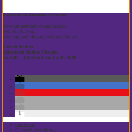
Evangelische Kirchengemeinde Guntersblum
www.guntersblum-evangelisch.de
Tel. 06249-2366,
kirchengemeinde.guntersblum@ekhn.de
Gemeindebüro
Sekretärin Nadine Nicolaus
Di. 9.00 – 12.00
und Do. 15.00 -18.00
Impressum
Datenschutzerklärung