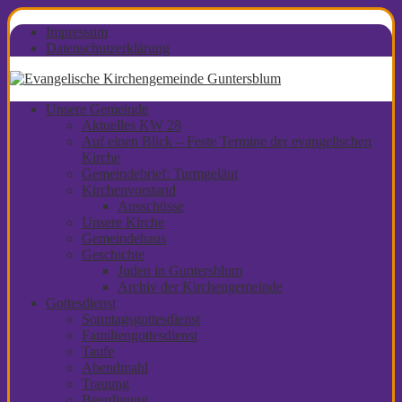
Impressum
Datenschutzerklärung
Unsere Gemeinde
Aktuelles KW 28
Auf einen Blick – Feste Termine der evangelischen
Kirche
Gemeindebrief: Turmgeläut
Kirchenvorstand
Ausschüsse
Unsere Kirche
Gemeindehaus
Geschichte
Juden in Guntersblum
Archiv der Kirchengemeinde
Gottesdienst
Sonntagsgottesdienst
Familiengottesdienst
Taufe
Abendmahl
Trauung
Beerdigung