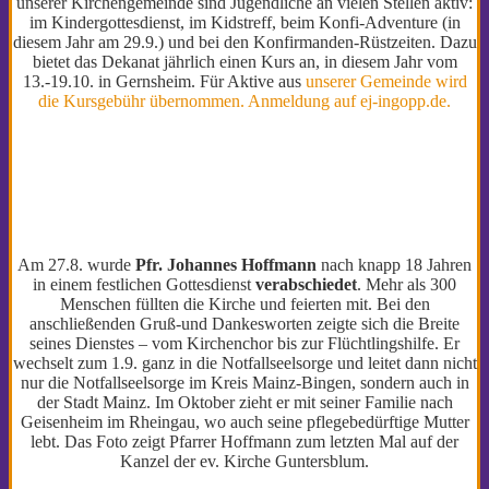
unserer Kirchengemeinde sind Jugendliche an vielen Stellen aktiv:
im Kindergottesdienst, im Kidstreff, beim Konfi-Adventure (in
diesem Jahr am 29.9.) und bei den Konfirmanden-Rüstzeiten. Dazu
bietet das Dekanat jährlich einen Kurs an, in diesem Jahr vom
13.-19.10. in Gernsheim. Für Aktive aus
unserer Gemeinde wird
die Kursgebühr übernommen. Anmeldung auf ej-ingopp.de.
Am 27.8. wurde
Pfr. Johannes Hoffmann
nach knapp 18 Jahren
in einem festlichen Gottesdienst
verabschiedet
. Mehr als 300
Menschen füllten die Kirche und feierten mit. Bei den
anschließenden Gruß-und Dankesworten zeigte sich die Breite
seines Dienstes – vom Kirchenchor bis zur Flüchtlingshilfe. Er
wechselt zum 1.9. ganz in die Notfallseelsorge und leitet dann nicht
nur die Notfallseelsorge im Kreis Mainz-Bingen, sondern auch in
der Stadt Mainz. Im Oktober zieht er mit seiner Familie nach
Geisenheim im Rheingau, wo auch seine pflegebedürftige Mutter
lebt. Das Foto zeigt Pfarrer Hoffmann zum letzten Mal auf der
Kanzel der ev. Kirche Guntersblum.