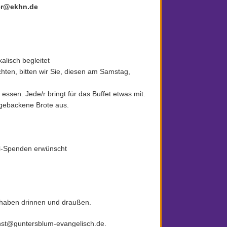
ier@ekhn.de
lisch begleitet
ten, bitten wir Sie, diesen am Samstag,
en. Jede/r bringt für das Buffet etwas mit.
 gebackene Brote aus.
rei-Spenden erwünscht
ß haben drinnen und draußen.
enst@guntersblum-evangelisch.de.