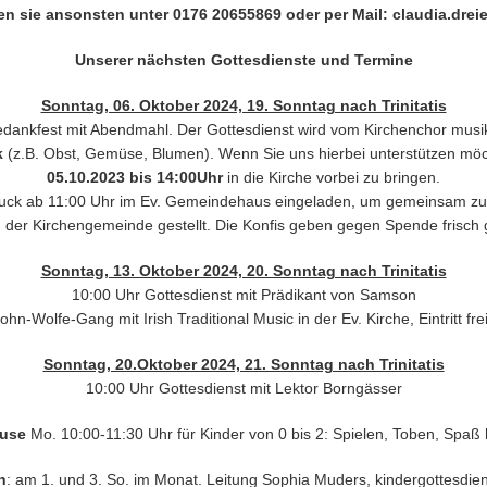
hen sie ansonsten unter 0176 20655869 oder per Mail:
claudia.dre
Unserer nächsten Gottesdienste und Termine
Sonntag, 06. Oktober 2024, 19. Sonntag nach Trinitatis
edankfest mit Abendmahl. Der Gottesdienst wird vom Kirchenchor musika
k
(z.B. Obst, Gemüse, Blumen). Wenn Sie uns hierbei unterstützen möch
05.10.2023 bis 14:00Uhr
in die Kirche vorbei zu bringen.
uck ab 11:00 Uhr im Ev. Gemeindehaus eingeladen, um gemeinsam zu ess
der Kirchengemeinde gestellt. Die Konfis geben gegen Spende frisch
Sonntag, 13. Oktober 2024, 20. Sonntag nach Trinitatis
10:00 Uhr Gottesdienst mit Prädikant von Samson
hn-Wolfe-Gang mit Irish Traditional Music in der Ev. Kirche, Eintritt f
Sonntag, 20.Oktober 2024, 21. Sonntag nach Trinitatis
10:00 Uhr Gottesdienst mit Lektor Borngässer
äuse
Mo. 10:00-11:30 Uhr für Kinder von 0 bis 2: Spielen, Toben, Spa
n
: am 1. und 3. So. im Monat. Leitung Sophia Muders, kindergottesdi