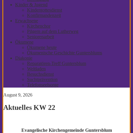
Kinder & Jugend
Kindergottesdienst
Konfirmandenzeit
Erwachsene
Kirchenchor
Pilgern auf dem Lutherweg
Seniorenarbeit
Ökumene
Ökumene heute
Ökumenische Geschichte Guntersblums
Diakonie
Reparatören-Treff Guntersblum
Weltladen
Besuchsdienst
Suchtprävention
Telefonseelsorge
August 9, 2026
Aktuelles KW 22
Evangelische Kirchengemeinde Guntersblum