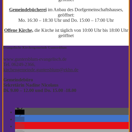
Gemeindebücherei
im Anbau des Dorfgemeinschaftshauses,
geöffnet:
Mo. 16:30 – 18:30 Uhr und Do. 15:00 – 17:00 Uhr
Offene Kirche,
die Kirche ist täglich von 10:00 Uhr bis 18:00 Uhr
geöffnet
Evangelische Kirchengemeinde Guntersblum
www.guntersblum-evangelisch.de
Tel. 06249-2366,
kirchengemeinde.guntersblum@ekhn.de
Gemeindebüro
Sekretärin Nadine Nicolaus
Di. 9.00 – 12.00
und Do. 15.00 -18.00