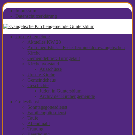
Impressum
Datenschutzerklärung
Unsere Gemeinde
Aktuelles KW 28
Auf einen Blick – Feste Termine der evangelischen
Kirche
Gemeindebrief: Turmgeläut
Kirchenvorstand
Ausschüsse
Unsere Kirche
Gemeindehaus
Geschichte
Juden in Guntersblum
Archiv der Kirchengemeinde
Gottesdienst
Sonntagsgottesdienst
Familiengottesdienst
Taufe
Abendmahl
Trauung
Beerdigung