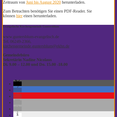
Zeitraum von
Juni bis August 2020
herunterladen.
Zum Betrachten benötigen Sie einen PDF-Reader. Sie
können
hier
einen herunterladen.
Evangelische Kirchengemeinde Guntersblum
www.guntersblum-evangelisch.de
Tel. 06249-2366,
kirchengemeinde.guntersblum@ekhn.de
Gemeindebüro
Sekretärin Nadine Nicolaus
Di. 9.00 – 12.00
und Do. 15.00 -18.00