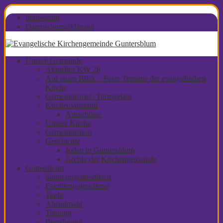
Impressum
Datenschutzerklärung
Unsere Gemeinde
Aktuelles KW 28
Auf einen Blick – Feste Termine der evangelischen
Kirche
Gemeindebrief: Turmgeläut
Kirchenvorstand
Ausschüsse
Unsere Kirche
Gemeindehaus
Geschichte
Juden in Guntersblum
Archiv der Kirchengemeinde
Gottesdienst
Sonntagsgottesdienst
Familiengottesdienst
Taufe
Abendmahl
Trauung
Beerdigung