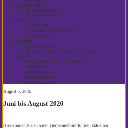
Kinder & Jugend
Kindergottesdienst
Konfirmandenzeit
Erwachsene
Kirchenchor
Pilgern auf dem Lutherweg
Seniorenarbeit
Ökumene
Ökumene heute
Ökumenische Geschichte Guntersblums
Diakonie
Reparatören-Treff Guntersblum
Weltladen
Besuchsdienst
Suchtprävention
Telefonseelsorge
August 6, 2026
Juni bis August 2020
Hier können Sie sich den Gemeindebrief für den aktuellen