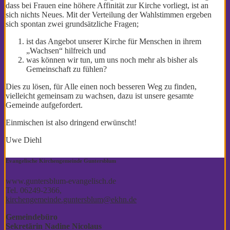
dass bei Frauen eine höhere Affinität zur Kirche vorliegt, ist an
sich nichts Neues. Mit der Verteilung der Wahlstimmen ergeben
sich spontan zwei grundsätzliche Fragen;
ist das Angebot unserer Kirche für Menschen in ihrem
„Wachsen“ hilfreich und
was können wir tun, um uns noch mehr als bisher als
Gemeinschaft zu fühlen?
Dies zu lösen, für Alle einen noch besseren Weg zu finden,
vielleicht gemeinsam zu wachsen, dazu ist unsere gesamte
Gemeinde aufgefordert.
Einmischen ist also dringend erwünscht!
Uwe Diehl
Evangelische Kirchengemeinde Guntersblum
www.guntersblum-evangelisch.de
Tel. 06249-2366,
kirchengemeinde.guntersblum@ekhn.de
Gemeindebüro
Sekretärin Nadine Nicolaus