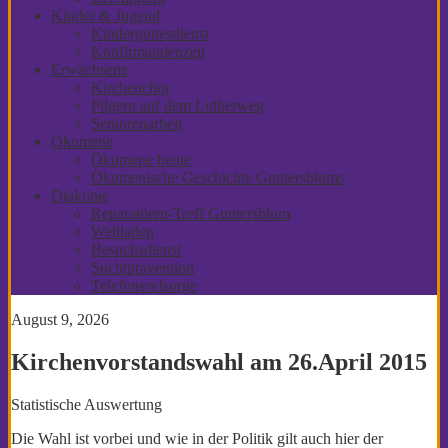
Kinder & Jugend
Kindergottesdienst
Konfirmandenzeit
Erwachsene
Kirchenchor
Pilgern auf dem Lutherweg
Seniorenarbeit
Ökumene
Ökumene heute
Ökumenische Geschichte Guntersblums
Diakonie
Reparatören-Treff Guntersblum
Weltladen
Besuchsdienst
Suchtprävention
Telefonseelsorge
August 9, 2026
Kirchenvorstandswahl am 26.April 2015
Statistische Auswertung
Die Wahl ist vorbei und wie in der Politik gilt auch hier der