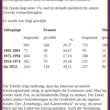
Die Quote liegt unter 1%, und ist deshalb statistisch für unsere
Zwecke vernachlässigbar.
Es wurde wie folgt gewählt:
Jahrgänge
Frauen
Män
insgesamt
gewählt
insgesamt
gewä
%
905
268
29,37
755
180
1995-2001
75
26
34,67
79
15
1975-1994
204
35
17,16
188
18
1954-1974
302
79
26,16
231
57
bis 1953
324
128
39,51
257
90
Die Tabelle zeigt eindeutig, dass das Interesse an unserer
Kirchengemeinde steigt, je gefestigter die Existenzen sind. Man hat
wieder mehr Zeit, an nichtmaterielle Dinge zu denken. Die Enkel
haben andere Anforderungen an die Großeltern als die eigenen
Kinder. Der „Erziehungs- und Karrieredruck“ ist weg, ein neuer
Blick auf das Leben hat Einzug gehalten. Auch die Vermutung,