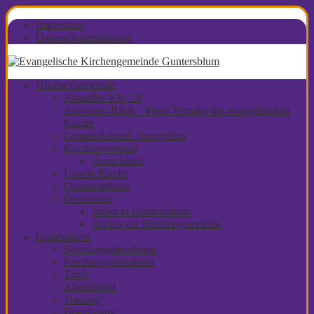
Impressum
Datenschutzerklärung
Unsere Gemeinde
Aktuelles KW 28
Auf einen Blick – Feste Termine der evangelischen
Kirche
Gemeindebrief: Turmgeläut
Kirchenvorstand
Ausschüsse
Unsere Kirche
Gemeindehaus
Geschichte
Juden in Guntersblum
Archiv der Kirchengemeinde
Gottesdienst
Sonntagsgottesdienst
Familiengottesdienst
Taufe
Abendmahl
Trauung
Beerdigung