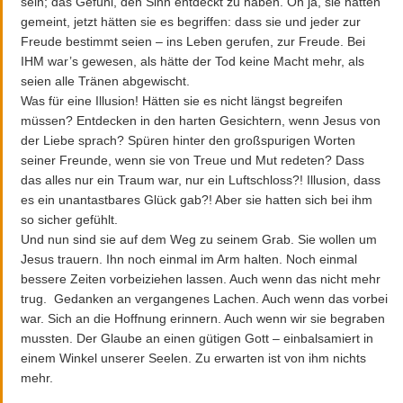
sein; das Gefühl, den Sinn entdeckt zu haben. Oh ja, sie hatten
gemeint, jetzt hätten sie es begriffen: dass sie und jeder zur
Freude bestimmt seien – ins Leben gerufen, zur Freude. Bei
IHM war’s gewesen, als hätte der Tod keine Macht mehr, als
seien alle Tränen abgewischt.
Was für eine Illusion! Hätten sie es nicht längst begreifen
müssen? Entdecken in den harten Gesichtern, wenn Jesus von
der Liebe sprach? Spüren hinter den großspurigen Worten
seiner Freunde, wenn sie von Treue und Mut redeten? Dass
das alles nur ein Traum war, nur ein Luftschloss?! Illusion, dass
es ein unantastbares Glück gab?! Aber sie hatten sich bei ihm
so sicher gefühlt.
Und nun sind sie auf dem Weg zu seinem Grab. Sie wollen um
Jesus trauern. Ihn noch einmal im Arm halten. Noch einmal
bessere Zeiten vorbeiziehen lassen. Auch wenn das nicht mehr
trug. Gedanken an vergangenes Lachen. Auch wenn das vorbei
war. Sich an die Hoffnung erinnern. Auch wenn wir sie begraben
mussten. Der Glaube an einen gütigen Gott – einbalsamiert in
einem Winkel unserer Seelen. Zu erwarten ist von ihm nichts
mehr.