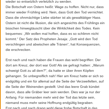
wieder so entsetzlich verletzlich zu werden.
Die Botschaft von Ostern heißt: Wage zu hoffen. Nicht nur, dass
immer wieder Frühling wird. Nein, dass Gott den Tod vernichtet.
Dass die ohnmächtige Liebe stärker ist als gewalttätiger Hass.
Ostern ist nicht die Illusion, die sich angesichts des Frühlings ein
bisschen hinwegtäuscht über die Wirklichkeit des Todes. Kein
bequemes: „Wir wollen mal hoffen, dass es so schlimm nicht
kommt.“ Der Satz des Propheten Jesaja: „Gott wird den Tod
verschlingen und abwischen alle Tränen“, hat Konsequenzen,
die erschrecken.
Erst nach und nach haben die Frauen das wohl begriffen: Der
dort am Kreuz, der dort war Gott! Als sie gefragt hatten: „Warum
schweigt Gott zu all dem?“, da hatte er über ihren Köpfen
gehangen. So unbegreiflich nah! Hier am Kreuz hatte er sich so
endgültig und ein für allemal auf die Seite der Verzweifelten, auf
die Seite der Weinenden gestellt. Und das leere Grab kündet
davon, dass alle Gräber leer sein werden. Dies war ja nur der
Anfang. Für niemanden mehr wird der Tod das letzte sein,
niemand muss mehr seine Hoffnung endgültig begraben.
Erst nach und nach drang wohl diese frohe Botschaft in das