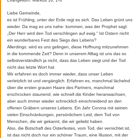
Evangelium: Markus 16, 1-8
Liebe Gemeinde,
es ist Frühling, unter der Erde regt es sich. Das Leben grünt uns
wieder. Da mag es uns nahe- kommen, was der Prophet sagt:
„Der Herr wird den Tod verschlingen auf ewig.“ Ist Ostern nicht
ein wunderbares Fest des Siegs des Lebens?
Allerdings: wird es uns gelingen, diese Hoffnung mitzunehmen
in die kommende Zeit? Denn in unserem Alltag ist uns das so
selbstverständlich ja nicht, dass das Leben siegt und der Tod
nicht das letzte Wort hat.
Wir erfahren es doch immer wieder, dass unser Leben
verletzlich ist und vergänglich. Erfahren es, manchmal lächelnd
über die ersten grauen Haare des Partners, manchmal
erschrocken staunend, wie schnell die Kinder heranwachsen,
aber auch immer wieder schrecklich einschneidend an den
offenen Gräbern unseres Lebens. Ein Jahr Corona mit seinen
vielen Einschränkungen, persönlichem Leid, dem Tod von
Menschen, die wir gekannt, die wir geliebt haben.
Also, die Botschaft des Osterfestes, vom Tod, der vernichtet ist,
ist das nicht doch nur ein schöner Traum, eine Illusion, mit der