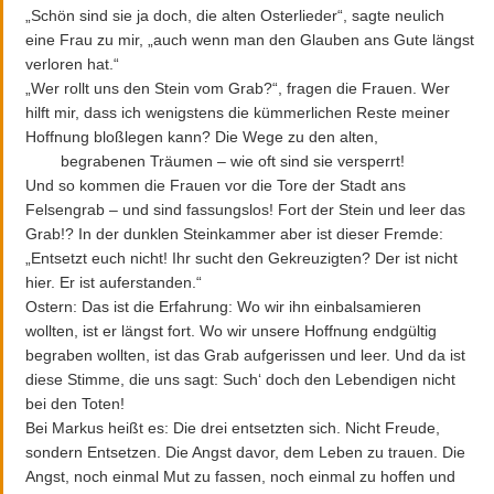
„Schön sind sie ja doch, die alten Osterlieder“, sagte neulich
eine Frau zu mir, „auch wenn man den Glauben ans Gute längst
verloren hat.“
„Wer rollt uns den Stein vom Grab?“, fragen die Frauen. Wer
hilft mir, dass ich wenigstens die kümmerlichen Reste meiner
Hoffnung bloßlegen kann? Die Wege zu den alten,
begrabenen Träumen – wie oft sind sie versperrt!
Und so kommen die Frauen vor die Tore der Stadt ans
Felsengrab – und sind fassungslos! Fort der Stein und leer das
Grab!? In der dunklen Steinkammer aber ist dieser Fremde:
„Entsetzt euch nicht! Ihr sucht den Gekreuzigten? Der ist nicht
hier. Er ist auferstanden.“
Ostern: Das ist die Erfahrung: Wo wir ihn einbalsamieren
wollten, ist er längst fort. Wo wir unsere Hoffnung endgültig
begraben wollten, ist das Grab aufgerissen und leer. Und da ist
diese Stimme, die uns sagt: Such‘ doch den Lebendigen nicht
bei den Toten!
Bei Markus heißt es: Die drei entsetzten sich. Nicht Freude,
sondern Entsetzen. Die Angst davor, dem Leben zu trauen. Die
Angst, noch einmal Mut zu fassen, noch einmal zu hoffen und